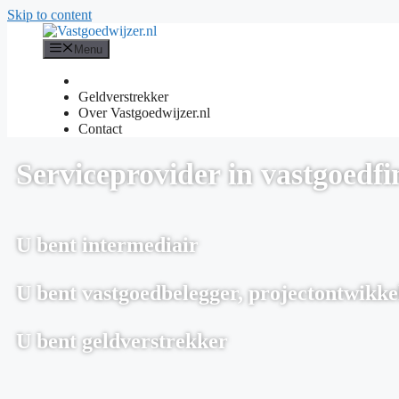
Skip to content
Menu
Geldverstrekker
Over Vastgoedwijzer.nl
Contact
Serviceprovider in vastgoedf
U bent intermediair
U bent vastgoedbelegger, projectontwikke
U bent geldverstrekker