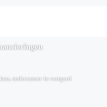
inancieringen
laar, ondernemer in vastgoed